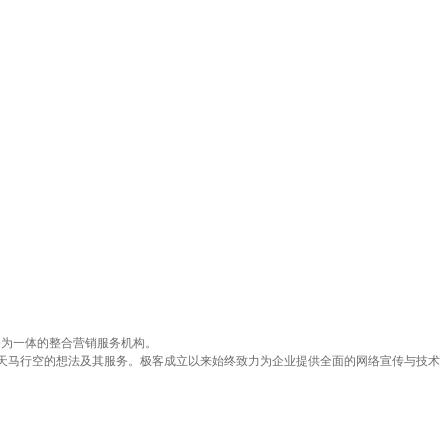
发
合作案例
关于极客
010-57955514
务为一体的整合营销服务机构。
天马行空的想法及其服务。极客成立以来始终致力为企业提供全面的网络宣传与技术