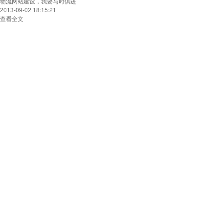
物流网站建设，我要与时俱进
2013-09-02 18:15:21
查看全文
建站大师助力优秀的品牌网站建设
2013-09-02 18:14:47
查看全文
怎样让您的网站更加吸引人
2013-09-02 18:14:08
查看全文
在线顾客服务质量的八个问题
2013-09-02 18:11:30
查看全文
如何做网站的高质量内容呢？
2013-09-02 18:10:12
查看全文
网站一定要给用户“快感”
2013-09-02 18:09:25
查看全文
B2C网站的网络营销策略
2013-09-02 18:05:56
查看全文
网站运营谈—线上与线下运营
2013-09-02 18:01:40
查看全文
实现网站赢利的4个思考模型